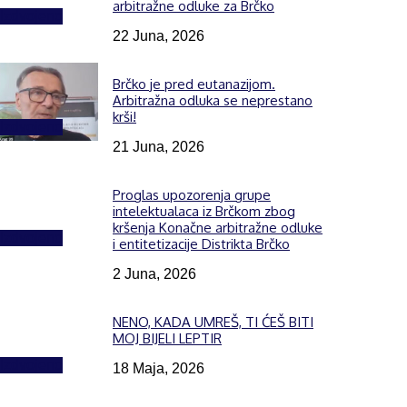
arbitražne odluke za Brčko
Izdvojeno
22 Juna, 2026
Brčko je pred eutanazijom.
Arbitražna odluka se neprestano
krši!
Izdvojeno
21 Juna, 2026
Proglas upozorenja grupe
intelektualaca iz Brčkom zbog
kršenja Konačne arbitražne odluke
Izdvojeno
i entitetizacije Distrikta Brčko
2 Juna, 2026
NENO, KADA UMREŠ, TI ĆEŠ BITI
MOJ BIJELI LEPTIR
Izdvojeno
18 Maja, 2026