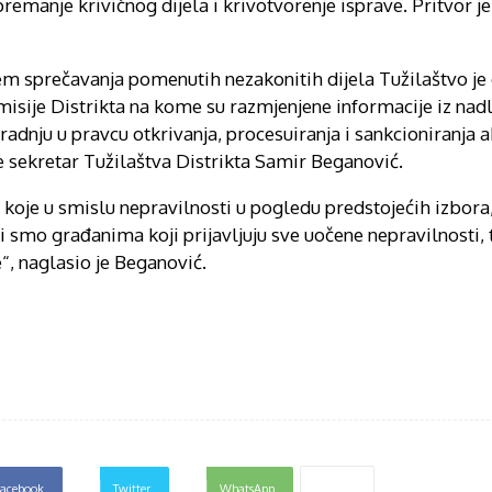
ipremanje krivičnog dijela i krivotvorenje isprave. Pritvor 
jem sprečavanja pomenutih nezakonitih dijela Tužilaštvo je
misije Distrikta na kome su razmjenjene informacije iz nad
aradnju u pravcu otkrivanja, procesuiranja i sankcioniranja a
je sekretar Tužilaštva Distrikta Samir Beganović.
 koje u smislu nepravilnosti u pogledu predstojećih izbora,
mo građanima koji prijavljuju sve uočene nepravilnosti, 
e“, naglasio je Beganović.
acebook
Twitter
WhatsApp