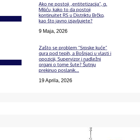
Ako ne postoji „entitetizacija“, g.
Miliću, kako to da postoji
kontinuitet RS u Distriktu Brčko,
Izdvojeno
kao što javno izjavljujete?
9 Maja, 2026
Zašto se problem “Srpske kuće”
gura pod tepih, a Bošnjaci u vlasti i
opoziciji, Supervizor i nadležni
Izdvojeno
organi o tome šute? Šutnju
prekinuo poslanik...
19 Aprila, 2026