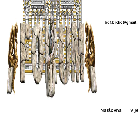
bdf.brcko@gmail
Naslovna
Vij