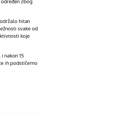
je određen zbog
 održalo hitan
ležnosti svake od
ktivnosti koje
 i nakon 15
te ih podstičemo