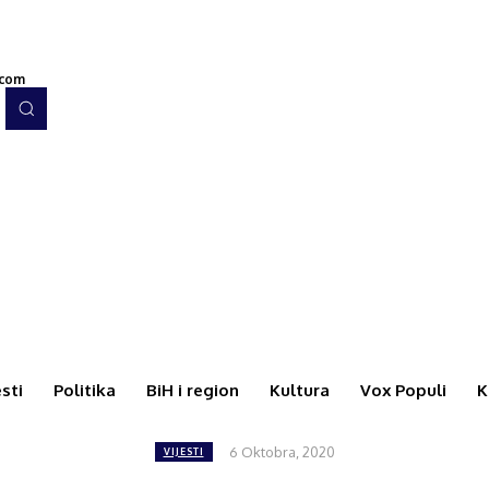
.com
esti
Politika
BiH i region
Kultura
Vox Populi
K
6 Oktobra, 2020
VIJESTI