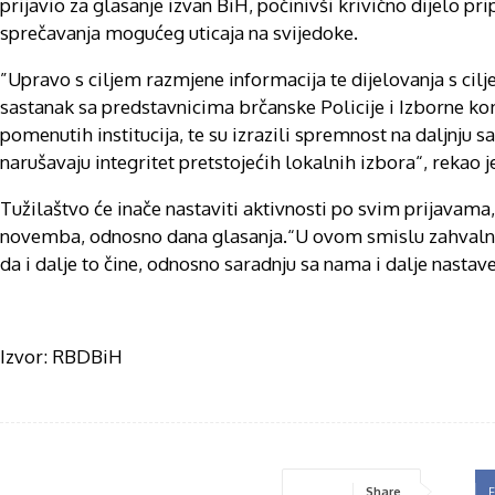
prijavio za glasanje izvan BiH, počinivši krivično dijelo pr
sprečavanja mogućeg uticaja na svijedoke.
”Upravo s ciljem razmjene informacija te dijelovanja s cil
sastanak sa predstavnicima brčanske Policije i Izborne ko
pomenutih institucija, te su izrazili spremnost na daljnju s
narušavaju integritet pretstojećih lokalnih izbora“, rekao 
Tužilaštvo će inače nastaviti aktivnosti po svim prijavama,
novemba, odnosno dana glasanja.“U ovom smislu zahvalni s
da i dalje to čine, odnosno saradnju sa nama i dalje nastav
Izvor: RBDBiH
Share
F