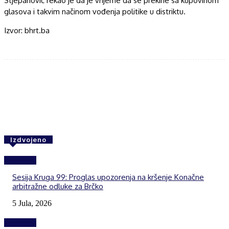
Stjepanović rekao je da je vrijeme da se prekine sa kupovinom
glasova i takvim načinom vođenja politike u distriktu.
Izvor: bhrt.ba
Facebook
Twitter
WhatsApp
Izdvojeno
Izdvojeno
Sesija Kruga 99: Proglas upozorenja na kršenje Konačne
arbitražne odluke za Brčko
5 Jula, 2026
Izdvojeno