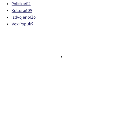
Politika
612
Kultura
609
Izdvojeno
126
Vox Populi
9
© Brčanski forum.
Impresum