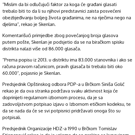
“Mislim da bi odlučujući faktor za koga će građani glasati
trebalo biti to da li su njihovi predstavnici zaista posvećeni
obezbjeđivanju boljeg života građanima, ne na riječima nego na
djelima”, rekao je Skenlan.
Komentarišući primjedbe zbog povećanjog broja glasova
putem pošte, Skenlan je podsjetio da se na biračkom spisku
distrikta nalazi više od 86.000 glasača.
“Prema popisu iz 2013. u distriktu ima 83.000 stanovnika i ako se
računa pravom računicom, pravih glasača bi trebalo biti oko
60.000”, pojasnio je Skenlan.
Predsjednik Opštinskog odbora PDP-a u Brčkom Siniša Golić
rekao je da ova stranka podržava svaku aktivnost koja će
doprinijeti regularnom izbornom procesu, da je sa
zadovoljstvom potpisao izjavu o Izbornom etičkom kodeksu, te
da se nada da će se svi potpisnici pridržavati onoga što su
potpisali.
Predsjednik Organizacije HDZ-a 1990 u Brčkom Tomislav