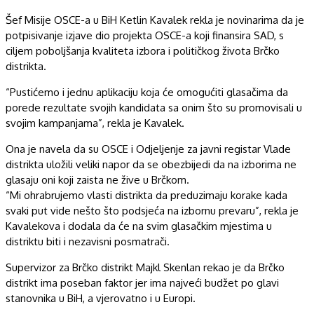
Šef Misije OSCE-a u BiH Ketlin Kavalek rekla je novinarima da je
potpisivanje izjave dio projekta OSCE-a koji finansira SAD, s
ciljem poboljšanja kvaliteta izbora i političkog života Brčko
distrikta.
“Pustićemo i jednu aplikaciju koja će omogućiti glasačima da
porede rezultate svojih kandidata sa onim što su promovisali u
svojim kampanjama”, rekla je Kavalek.
Ona je navela da su OSCE i Odjeljenje za javni registar Vlade
distrikta uložili veliki napor da se obezbijedi da na izborima ne
glasaju oni koji zaista ne žive u Brčkom.
“Mi ohrabrujemo vlasti distrikta da preduzimaju korake kada
svaki put vide nešto što podsjeća na izbornu prevaru”, rekla je
Kavalekova i dodala da će na svim glasačkim mjestima u
distriktu biti i nezavisni posmatrači.
Supervizor za Brčko distrikt Majkl Skenlan rekao je da Brčko
distrikt ima poseban faktor jer ima najveći budžet po glavi
stanovnika u BiH, a vjerovatno i u Europi.