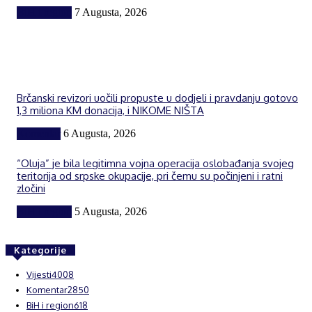
BiH i region
7 Augusta, 2026
Brčanski revizori uočili propuste u dodjeli i pravdanju gotovo
1,3 miliona KM donacija, i NIKOME NIŠTA
Komentar
6 Augusta, 2026
“Oluja” je bila legitimna vojna operacija oslobađanja svojeg
teritorija od srpske okupacije, pri čemu su počinjeni i ratni
zločini
BiH i region
5 Augusta, 2026
Kategorije
Vijesti
4008
Komentar
2850
BiH i region
618