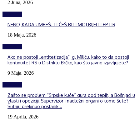
2 Juna, 2026
Izdvojeno
NENO, KADA UMREŠ, TI ĆEŠ BITI MOJ BIJELI LEPTIR
18 Maja, 2026
Izdvojeno
Ako ne postoji „entitetizacija“, g. Miliću, kako to da postoji
kontinuitet RS u Distriktu Brčko, kao što javno izjavljujete?
9 Maja, 2026
Izdvojeno
Zašto se problem “Srpske kuće” gura pod tepih, a Bošnjaci u
vlasti i opoziciji, Supervizor i nadležni organi o tome šute?
Šutnju prekinuo poslanik...
19 Aprila, 2026