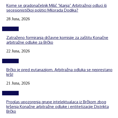
Kome se gradonačelnik Milić “klanja” Arbitražnoj odluci ili
secesionističkoj politici Milorada Dodika?
28 Juna, 2026
Izdvojeno
Zatraženo formiranja državne komisije za zaštitu Konačne
arbitražne odluke za Brčko
22 Juna, 2026
Izdvojeno
Brčko je pred eutanazijom. Arbitražna odluka se neprestano
krši!
21 Juna, 2026
Izdvojeno
Proglas upozorenja grupe intelektualaca iz Brčkom zbog
kršenja Konačne arbitražne odluke i entitetizacije Distrikta
Brčko