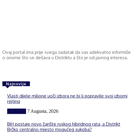
Ovaj portal ima prije svega zadatak da vas adekvatno informiše
o onome što se dešava u Distriktu a što je od javnog interesa.
Najnovije
Vlasti dijele milione uoči izbora ne bi li popravile svoj izborni
rejting
Komentar
7 Augusta, 2026
BiH postaje novo žarište ruskog hibridnog rata, a Distrikt
Brčko centralno mjesto mogućeg sukoba?