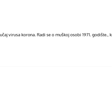
učaj virusa korona. Radi se o muškoj osobi 1971. godište., k
acebook
Twitter
WhatsApp