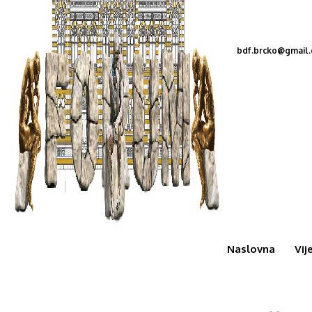
bdf.brcko@gmail
Naslovna
Vij