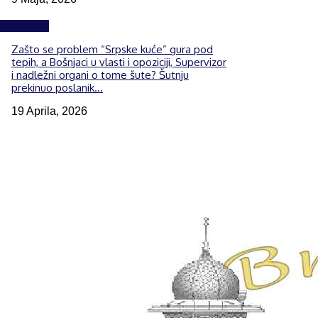
Izdvojeno
Zašto se problem “Srpske kuće” gura pod
tepih, a Bošnjaci u vlasti i opoziciji, Supervizor
i nadležni organi o tome šute? Šutnju
prekinuo poslanik...
19 Aprila, 2026