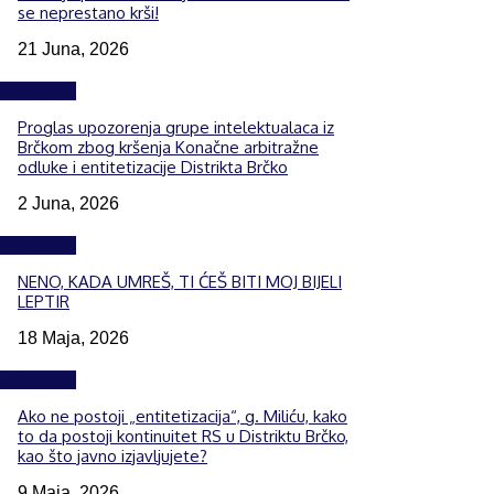
se neprestano krši!
21 Juna, 2026
Izdvojeno
Proglas upozorenja grupe intelektualaca iz
Brčkom zbog kršenja Konačne arbitražne
odluke i entitetizacije Distrikta Brčko
2 Juna, 2026
Izdvojeno
NENO, KADA UMREŠ, TI ĆEŠ BITI MOJ BIJELI
LEPTIR
18 Maja, 2026
Izdvojeno
Ako ne postoji „entitetizacija“, g. Miliću, kako
to da postoji kontinuitet RS u Distriktu Brčko,
kao što javno izjavljujete?
9 Maja, 2026