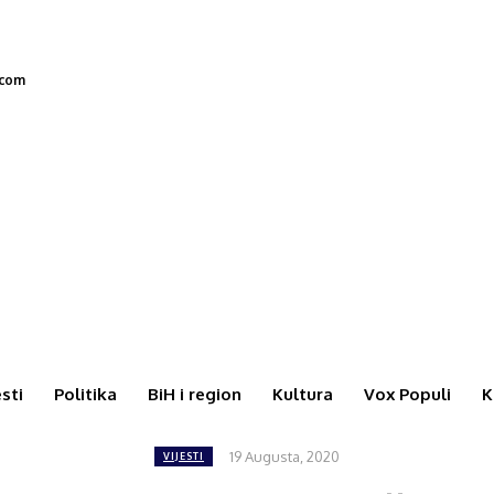
.com
esti
Politika
BiH i region
Kultura
Vox Populi
K
19 Augusta, 2020
VIJESTI