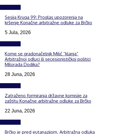
Izdvojeno
Sesija Kruga 99: Proglas upozorenja na
kršenje Konačne arbitražne odluke za Brčko
5 Jula, 2026
Izdvojeno
Kome se gradonačelnik Milić “klanja”
Arbitražnoj odluci ili secesionističkoj politici
Milorada Dodika?
28 Juna, 2026
Izdvojeno
Zatraženo formiranja državne komisije za
zaštitu Konačne arbitražne odluke za Brčko
22 Juna, 2026
Izdvojeno
Brčko je pred eutanazijom. Arbitražna odluka