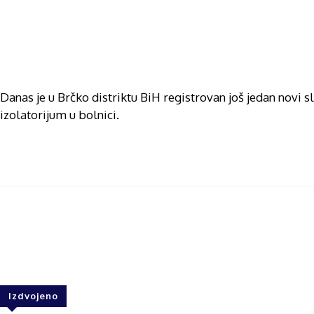
Danas je u Brčko distriktu BiH registrovan još jedan novi sl
izolatorijum u bolnici.
Share
F
Izdvojeno