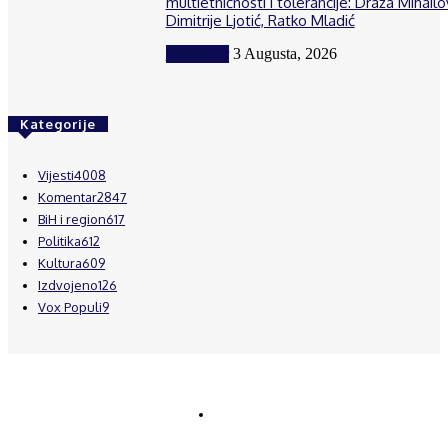
multietničnosti i tolerancije: Draža Mihailov
Dimitrije Ljotić, Ratko Mladić
Komentar
3 Augusta, 2026
Kategorije
Vijesti
4008
Komentar
2847
BiH i region
617
Politika
612
Kultura
609
Izdvojeno
126
Vox Populi
9
© Brčanski forum.
Impresum