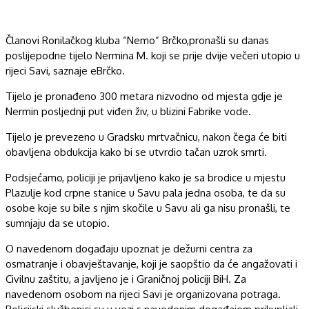
Članovi Ronilačkog kluba “Nemo” Brčko,pronašli su danas
poslijepodne tijelo Nermina M. koji se prije dvije večeri utopio u
rijeci Savi, saznaje eBrčko.
Tijelo je pronađeno 300 metara nizvodno od mjesta gdje je
Nermin posljednji put viđen živ, u blizini Fabrike vode.
Tijelo je prevezeno u Gradsku mrtvačnicu, nakon čega će biti
obavljena obdukcija kako bi se utvrdio tačan uzrok smrti.
Podsjećamo, policiji je prijavljeno kako je sa brodice u mjestu
Plazulje kod crpne stanice u Savu pala jedna osoba, te da su
osobe koje su bile s njim skočile u Savu ali ga nisu pronašli, te
sumnjaju da se utopio.
O navedenom događaju upoznat je dežurni centra za
osmatranje i obavještavanje, koji je saopštio da će angažovati i
Civilnu zaštitu, a javljeno je i Graničnoj policiji BiH. Za
navedenom osobom na rijeci Savi je organizovana potraga.