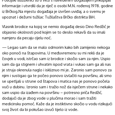
Policijski službenici su u vezi s navedenim događajem prikupljali
informacije i utvrdili da je riječ o osobi M.N. rođenoj 1978. godine
iz Brčkog.Na mjestu događaja je izvršen uviđaj, a o svemu je
upoznat i dežurni tužilac Tužilaštva Brčko distrikta BiH.
Vlasnik brodice na kojoj se nemio događaj desio Dino Redžić je
objasnio okolnosti pod kojim se to desilo rekavši da su imali
namjeru da pecaju cijelu noć.
— Legao sam da se malo odmorim kako bih zamijenio nekoga
oko ponoći na štapovima. U međuvremenu su mi rekli da je
čovjek u vodi, istrčao sam iz brodice i skočio sam za njim. Uspio
sam da ga stignem i uhvatim ispod vrata i vukao sam ga ali nas
je struja okrenula naglo i iskliznuo mi je. Zaronio sam ponovo za
njim i sustigao ga te počeo ponovo izvlačiti na površinu, ali smo
se upetljali u strune od štapova i matica nas je ponovo počela
vući u dubinu. Izronio sam i tražio nož da isječem strune i nekako
sam uspio da izađem na površinu – potresno priča Redžić,
dodajući da je zbog vode u plućima morao i sam tražiti
medicinsku pomoć. Kaže da je instiktivno skočio u vodu rizikujući
svoj život da bi pokušao izvući tijelo iz vode.