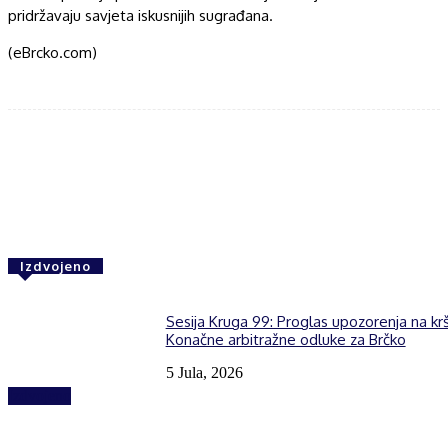
pridržavaju savjeta iskusnijih sugrađana.
(eBrcko.com)
Facebook
Twitter
WhatsApp
Izdvojeno
Sesija Kruga 99: Proglas upozorenja na kr
Konačne arbitražne odluke za Brčko
5 Jula, 2026
Izdvojeno