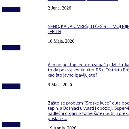
2 Juna, 2026
Izdvojeno
NENO, KADA UMREŠ, TI ĆEŠ BITI MOJ BIJE
LEPTIR
18 Maja, 2026
Izdvojeno
Ako ne postoji „entitetizacija“, g. Miliću, k
to da postoji kontinuitet RS u Distriktu Brč
kao što javno izjavljujete?
9 Maja, 2026
Izdvojeno
Zašto se problem “Srpske kuće” gura po
tepih, a Bošnjaci u vlasti i opoziciji, Supervi
nadležni organi o tome šute? Šutnju prek
poslanik...
Izdvojeno
19 Aprila, 2026