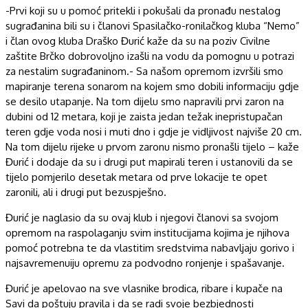
-Prvi koji su u pomoć pritekli i pokušali da pronađu nestalog
sugrađanina bili su i članovi Spasilačko-ronilačkog kluba “Nemo”
i član ovog kluba Draško Đurić kaže da su na poziv Civilne
zaštite Brčko dobrovoljno izašli na vodu da pomognu u potrazi
za nestalim sugrađaninom.- Sa našom opremom izvršili smo
mapiranje terena sonarom na kojem smo dobili informaciju gdje
se desilo utapanje. Na tom dijelu smo napravili prvi zaron na
dubini od 12 metara, koji je zaista jedan težak inepristupačan
teren gdje voda nosi i muti dno i gdje je vidljivost najviše 20 cm.
Na tom dijelu rijeke u prvom zaronu nismo pronašli tijelo – kaže
Đurić i dodaje da su i drugi put mapirali teren i ustanovili da se
tijelo pomjerilo desetak metara od prve lokacije te opet
zaronili, ali i drugi put bezuspješno.
Đurić je naglasio da su ovaj klub i njegovi članovi sa svojom
opremom na raspolaganju svim institucijama kojima je njihova
pomoć potrebna te da vlastitim sredstvima nabavljaju gorivo i
najsavremenuiju opremu za podvodno ronjenje i spašavanje.
Đurić je apelovao na sve vlasnike brodica, ribare i kupače na
Savi da poštuju pravila i da se radi svoje bezbjednosti