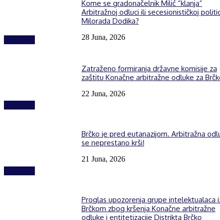
Kome se gradonačelnik Milić “klanja”
Arbitražnoj odluci ili secesionističkoj politic
Milorada Dodika?
28 Juna, 2026
Izdvojeno
Zatraženo formiranja državne komisije za
zaštitu Konačne arbitražne odluke za Brčk
22 Juna, 2026
Izdvojeno
Brčko je pred eutanazijom. Arbitražna odl
se neprestano krši!
21 Juna, 2026
Izdvojeno
Proglas upozorenja grupe intelektualaca i
Brčkom zbog kršenja Konačne arbitražne
odluke i entitetizacije Distrikta Brčko